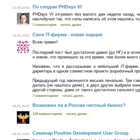
По следам PHDays VI
31.05.2016
PHDays VI отгремел без малого две недели назад, но
нахлобучил так, что силы написать об этом нашлись то
2 комментария
читать далее...
Своя IT-фирма - новая порция
15.05.2016
Всем привет!
Последний пост был достаточно давно (до НГ) и в осн
о новом, что произошло за это время, тем более много
Напомню, что я рассказываю о небольшой IT-фирме,
директора в одном совместном проекте (коробочный пр
Предыдущий год закончился весьма печально. Три сам
делать (не нашлось денег), в двух других выбрали ко
другой стороны, даже от такого достаточно сильного у
7 комментариев
читать далее...
Возможен ли в России честный бизнес?
06.05.2016
109 комментариев
читать далее...
Семинар Positive Development User Group
04.05.2016