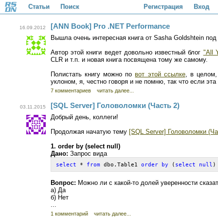
Статьи
Поиск
Регистрация
Вход
[ANN Book] Pro .NET Performance
16.09.2012
Вышла очень интересная книга от Sasha Goldshtein под 
Автор этой книги ведет довольно известный блог
"All
CLR и т.п. и новая книга посвящена тому же самому.
Полистать книгу можно по
вот этой ссылке
, в целом
уклоном, я, честно говоря и не помню, так что если эт
7 комментариев
читать далее...
[SQL Server] Головоломки (Часть 2)
03.11.2015
Добрый день, коллеги!
Продолжая начатую тему
[SQL Server] Головоломки (Ча
1. order by (select null)
Дано:
Запрос вида
select
 * 
from
 dbo.Table1 
order by
 (
select null
)
Вопрос:
Можно ли с какой-то долей уверенности сказат
a) Да
б) Нет
...
1 комментарий
читать далее...