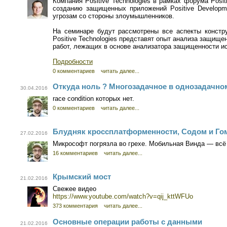
Компания Positive Technologies в рамках форума Posi
созданию защищенных приложений Positive Developm
угрозам со стороны злоумышленников.
На семинаре будут рассмотрены все аспекты констр
Positive Technologies представят опыт анализа защищ
работ, лежащих в основе анализатора защищенности исх
Подробности
0 комментариев
читать далее...
Откуда ноль ? Многозадачное в однозадачно
30.04.2016
race condition которых нет.
0 комментариев
читать далее...
Блудняк кроссплатформенности, Содом и Го
27.02.2016
Микрософт погрязла во грехе. Мобильная Винда — всё
16 комментариев
читать далее...
Крымский мост
21.02.2016
Свежее видео
https://www.youtube.com/watch?v=qij_kttWFUo
373 комментария
читать далее...
Основные операции работы с данными
21.02.2016