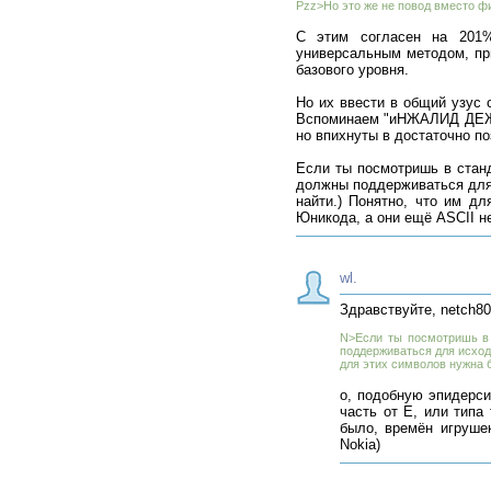
Pzz>Но это же не повод вместо фи
С этим согласен на 201%
универсальным методом, пр
базового уровня.
Но их ввести в общий узус 
Вспоминаем "иНЖАЛИД ДЕЖИЦ
но впихнуты в достаточно по
Если ты посмотришь в станда
должны поддерживаться для и
найти.) Понятно, что им д
Юникода, а они ещё ASCII н
wl.
Здравствуйте, netch80
N>Если ты посмотришь в с
поддерживаться для исходн
для этих символов нужна 
о, подобную эпидерси
часть от E, или типа
было, времён игруше
Nokia)