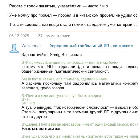
Работа с голой памятью, указателями — часто * и &
Уже молчу про пробел — пробел и в китайском пробел, не удивлюс
Т.е. эти символьные вещи стали неким стандартом уже, который в
06.12.2025
37 комментариев
Wolverrum
Усредненный глобальный ЯП - синтаксис
Здравствуйте, Shmj, Вы писали:
S>К примеру функция почти всегда — нечто и скобочки:
Потому что ЯП создавали (да и создают) люди подков
общепризнанный "математический синтаксис".
S>Но вот в Haskell, для примера, сделали иначе
А хаскель поскольку там задрочились математики конкрет
завещал, грубо говоря.
S>Почти везде доступ к члену объекта через .
S> {}
S> * и &
А тут, очевидно, "так исторически сложилось" — вышел и обр
Стал бы популярным в те времена другой ЯП с другим синта
что-то другое.
S>Далее. Почти везде операторы имеют одинаковый смысл, понятны
Язык математики же.
S>не удивлюсь что и у инопланетных жителей есть такая же кла