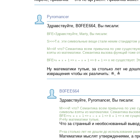
Pyromancer
Здравствуйте, B0FEE664, Вы писали:
BFE>Здравствуйте, Marty, Вы писали:
S>>>Т.е. эти символьные вещи стали неким стандартом у
M>>И что? Семантика всем привычна по уже существующ
взяты из математики. Семантика вызова функций тоже от
BFE>
=>
=>
=> x не существует. Э
x = x + 1
x — x = 1
0 = 1
Ну математики тупые, за столько лет не дошл
извращения чтобы их различить: ≝, ≜
B0FEE664
Здравствуйте, Pyromancer, Вы писали:
M>>>И что? Семантика всем привычна по уже су
символы взяты из математики. Семантика вызова 
BFE>>
=>
=>
=> x не сущес
x = x + 1
x — x = 1
0 = 1
P>Ну математики тупые,
Что за странный и необоснованный вывод
P>за столько лет не дошли до использования раз
Математики мыслят утверждениями, а пр