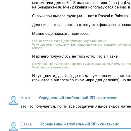
математики для себя. S-выражения, типа (sin x) и (hy
на S-выражения. М-выражения используются сейчас в н
Скобки при вызове функции — вот в Pascal и Ruby их н
Деление — косая черта в строку это фактически новод
Можно ещё поискать примеров.
S>>Но вот в Haskell, для примера, сделали иначе
W>А хаскель поскольку там задрочились математики конкретн
говоря.
И из него получилось не только то, что в Haskell.
S>>Далее. Почти везде операторы имеют одинаковый смысл, понят
W>Язык математики же.
И тут _почти_ да. Звёздочка для умножения — артефа
(принятое в англосаксонском мире для деления), но по
Muxa
Усредненный глобальный ЯП - синтаксис
это что получается, почти все создатели языков знают мате
Osaka
Усредненный глобальный ЯП - синтаксис