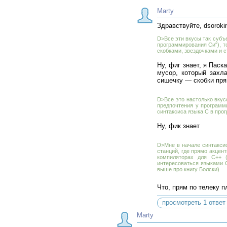
Marty
Здравствуйте, dsoroki
D>Все эти вкусы так субъе
программирования Си"), т
скобками, звездочками и с
Ну, фиг знает, я Паск
мусор, который захл
сишечку — скобки пря
D>Все это настолько вкус
предпочтения у программ
синтаксиса языка C в про
Ну, фик знает
D>Мне в начале синтаксис
станций, где прямо акцен
компиляторах для C++ (
интересоваться языками C
выше про книгу Болски)
Что, прям по телеку 
просмотреть 1 ответ 
Marty