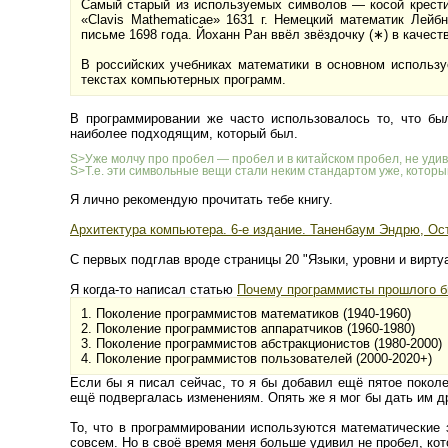
Самый старый из используемых символов — косой крестик
«Clavis Mathematicae» 1631 г. Немецкий математик Лейб
письме 1698 года. Йоханн Ран ввёл звёздочку (∗) в качеств
В российских учебниках математики в основном использует
текстах компьютерных программ.
В программировании же часто использовалось то, что бы
наиболее подходящим, который был.
S>Уже молчу про пробел — пробел и в китайском пробел, не удив
S>Т.е. эти символьные вещи стали неким стандартом уже, котор
Я лично рекомендую прочитать тебе книгу.
Архитектура компьютера. 6-е издание. Таненбаум Эндрю, Ос
С первых подглав вроде страницы 20 "Языки, уровни и вирт
Я когда-то написал статью
Почему программисты прошлого бы
1. Поколение программистов математиков (1940-1960)
2. Поколение программистов аппаратчиков (1960-1980)
3. Поколение программистов абстракционистов (1980-2000)
4. Поколение программистов пользователей (2000-2020+)
Если бы я писал сейчас, то я бы добавил ещё пятое поко
ещё подвергалась изменениям. Опять же я мог бы дать им др
То, что в программировании используются математические 
совсем. Но в своё время меня больше удивил не пробел, ко