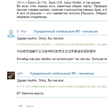
>C++->Java->Js->Ts, Java->C#, Java->Kotlin, и так далее.
Во всех этих языках есть заметные общие черты. Примерно 
письмо справа налево, понятие строчных/заглавных букв, и 
А всё остальное — это семейство Алгола (Паскаль, Оберон,
нишевые отщепенцы.
D. Mon
Усредненный глобальный ЯП - синтаксис
Здравствуйте, Shmj, Вы писали:
S>Уже молчу про пробел — пробел и в китайском пробел, не удив
句法研究滥觞于公元前4世纪的梵文文法学家波你尼的著作
Китайцы как раз пробел не используют так как мы. Больше
rg45
Усредненный глобальный ЯП - синтаксис
Здравствуйте, Shmj, Вы писали:
S>Т.е. эти символьные вещи стали неким стандартом уже, котор
И? Закончи мысль.
Shmj