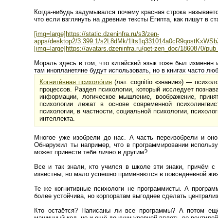
Когда-нибудь задумывался почему красная строка называется
что если взглянуть на древние тексты Египта, как пишут в с
[img=large]https://static.dzeninfra.ru/s3/zen-
apps/desktop2/3.399.1/s2L8dMk/1lts1q331014a0cR9qostK
[img=large]https://avatars.dzeninfra.ru/get-zen_doc/1860870/
Мораль здесь в том, что китайский язык тоже был изменён и
там инопланетяне будут использовать, но в книгах часто лю
Когнити́вная психоло́гия
(лат. cognitio «знание») — психо
процессов. Раздел психологии, который исследует познава
информации, логическое мышление, воображение, приня
психологии лежат в основе современной психолингвис
психологии, в частности, социальной психологии, психоло
интеллекта.
Многое уже изобрели до нас. А часть переизобрели и он
Обнаружил ты например, что в программировании использу
может принести тебе лично и другим?
Все и так знали, кто учился в школе эти знаки, причём 
известны, но мало успешно применяются в повседневной жи
Те же когнитивные психологи не программисты. А програм
более устойчива, но корпоратам выгоднее сделать централиз
Кто остаётся? Написаны ли все программы? А потом ещё
машинный код, но и ещё до кучи уровней вплоть до вентилей