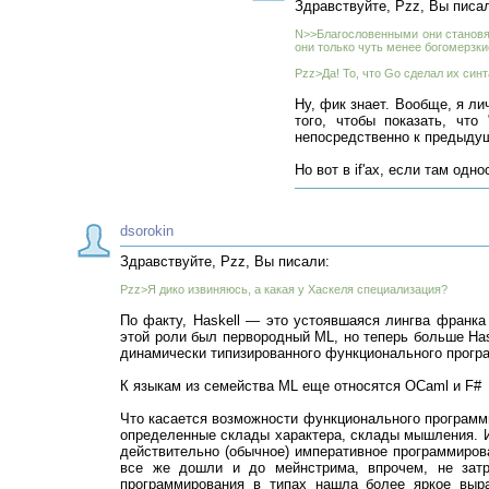
Здравствуйте, Pzz, Вы писа
N>>Благословенными они становятс
они только чуть менее богомерзки
Pzz>Да! То, что Go сделал их синт
Ну, фик знает. Вообще, я л
того, чтобы показать, что
непосредственно к предыду
Но вот в if'ах, если там од
dsorokin
Здравствуйте, Pzz, Вы писали:
Pzz>Я дико извиняюсь, а какая у Хаскеля специализация?
По факту, Haskell — это устоявшаяся лингва франка
этой роли был первородный ML, но теперь больше Has
динамически типизированного функционального прогр
К языкам из семейства ML еще относятся OCaml и F#
Что касается возможности функционального программи
определенные склады характера, склады мышления. И
действительно (обычное) императивное программиров
все же дошли и до мейнстрима, впрочем, не затр
программирования в типах нашла более яркое выра