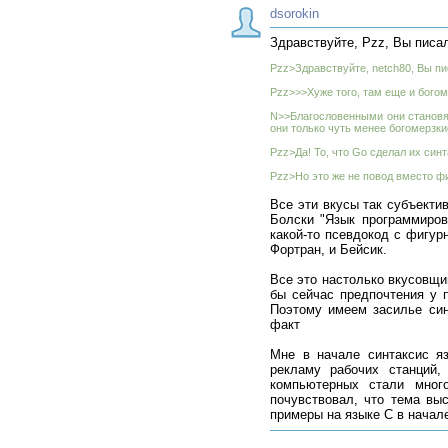
dsorokin
Здравствуйте, Pzz, Вы писа
Pzz>Здравствуйте, netch80, Вы пи
Pzz>>>Хуже того, там еще и бого
N>>Благословенными они становятс
они только чуть менее богомерзки
Pzz>Да! То, что Go сделал их синт
Pzz>Но это же не повод вместо фи
Все эти вкусы так субъектив
Болски "Язык программиров
какой-то псевдокод с фигур
Фортран, и Бейсик.
Все это настолько вкусовщи
бы сейчас предпочтения у 
Поэтому имеем засилье син
факт
Мне в начале синтаксис яз
рекламу рабочих станций
компьютерных стали мног
почувствовал, что тема вы
примеры на языке C в начале