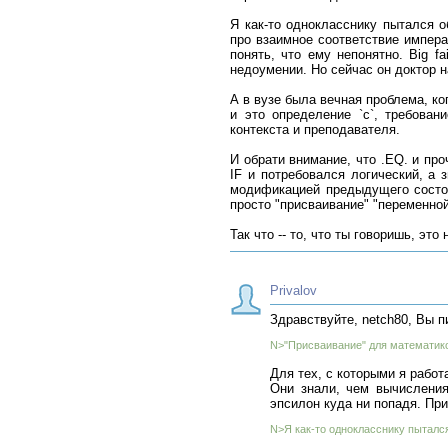
Я как-то однокласснику пытался о
про взаимное соответствие импера
понять, что ему непонятно. Big f
недоумении. Но сейчас он доктор на
А в вузе была вечная проблема, ко
и это определение `c`, требован
контекста и преподавателя.
И обрати внимание, что .EQ. и пр
IF и потребовался логический, а 
модификацией предыдущего состоя
просто "присваивание" "переменной
Так что -- то, что ты говоришь, это
Privalov
Здравствуйте, netch80, Вы п
N>"Присваивание" для математико
Для тех, с которыми я работ
Они знали, чем вычислени
эпсилон куда ни попадя. Пр
N>Я как-то однокласснику пыталс