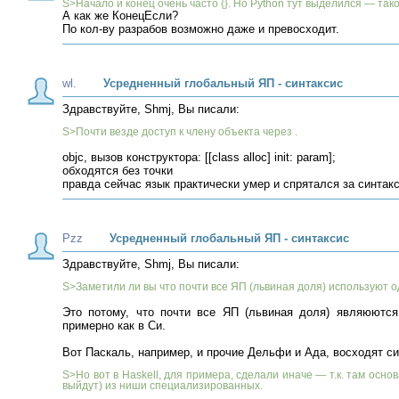
S>Начало и конец очень часто {}. Но Python тут выделился — так
А как же КонецЕсли?
По кол-ву разрабов возможно даже и превосходит.
wl.
Усредненный глобальный ЯП - синтаксис
Здравствуйте, Shmj, Вы писали:
S>Почти везде доступ к члену объекта через .
objc, вызов конструктора: [[class alloc] init: param];
обходятся без точки
правда сейчас язык практически умер и спрятался за синтакс
Pzz
Усредненный глобальный ЯП - синтаксис
Здравствуйте, Shmj, Вы писали:
S>Заметили ли вы что почти все ЯП (львиная доля) используют о
Это потому, что почти все ЯП (львиная доля) являюются
примерно как в Си.
Вот Паскаль, например, и прочие Дельфи и Ада, восходят син
S>Но вот в Haskell, для примера, сделали иначе — т.к. там осн
выйдут) из ниши специализированных.