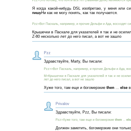
Pzz>Это потому, что почти все ЯП (львиная доля) являюются пр
Я когда какой-нибудь DSL изобретаю, у меня или с
пишу
Ни как не могу понять, как так получается.
Pzz>Вот Паскаль, например, и прочие Дельфи и Ада, восходят син
Крышечки в Паскале для указателей я так и не осилил
Z-80 несколько лет до него писал, а вот не зашло
Pzz
Здравствуйте, Marty, Вы писали:
Pzz>>Вот Паскаль, например, и прочие Дельфи и Ада, вос
M>Крышечки в Паскале для указателей я так и не осилил
лет до него писал, а вот не зашло
Хуже того, там еще и богомерзкие
then
...
else
в
Privalov
Здравствуйте, Pzz, Вы писали:
Pzz>Хуже того, там еще и богомерзкие
then
...
els
Должен заметить, богомерзкие они только