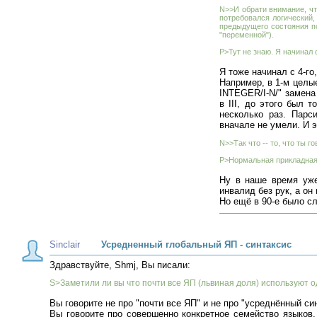
N>>И обрати внимание, чт
потребовался логический,
предыдущего состояния п
"переменной").
P>Тут не знаю. Я начинал 
Я тоже начинал с 4-го
Например, в 1-м целы
INTEGER/I-N/" замена 
в III, до этого был 
несколько раз. Парс
вначале не умели. И э
N>>Так что -- то, что ты г
P>Нормальная прикладная 
Ну в наше время уже
инвалид без рук, а он
Но ещё в 90-е было сл
Sinclair
Усредненный глобальный ЯП - синтаксис
Здравствуйте, Shmj, Вы писали:
S>Заметили ли вы что почти все ЯП (львиная доля) используют о
Вы говорите не про "почти все ЯП" и не про "усреднённый си
Вы говорите про совершенно конкретное семейство языков,