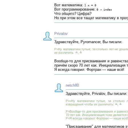
Вот математика:
] x = 0
Вот программирование:
0 → index
Что общего? Цифра?
Но при этом все тащат математику в про
Privalov
Здравствуйте, Pyromancer, Вы писали:
P>Ну математики тупые, за столько лет не дошл
их различить: ≝, ≜
Вообще-то для присваивания и равенств
причём скоро 70 лет как. Инициализация т
Я всегда говорил: Фортран — наше всё!
netch80
Здравствуйте, Privalov, Вы писали:
P>>Ну математики тупые, за столько л
извращения чтобы их различить: ≝, ≜
P>Вообще-то для присваивания и равенс
70 лет как. Инициализация тоже делается 
P>Я всегда говорил: Фортран — наше всё!
"Присваивание" для математиков э