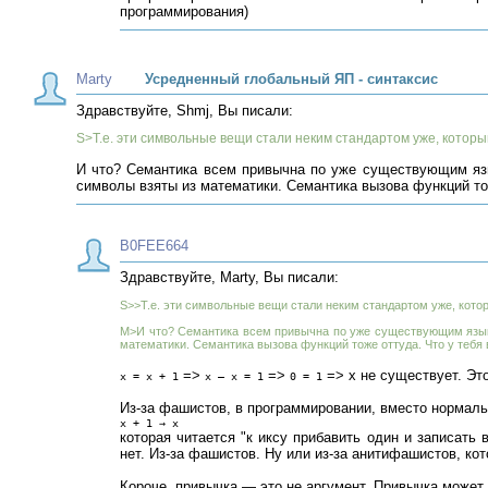
программирования)
Marty
Усредненный глобальный ЯП - синтаксис
Здравствуйте, Shmj, Вы писали:
S>Т.е. эти символьные вещи стали неким стандартом уже, котор
И что? Семантика всем привычна по уже существующим язык
символы взяты из математики. Семантика вызова функций то
B0FEE664
Здравствуйте, Marty, Вы писали:
S>>Т.е. эти символьные вещи стали неким стандартом уже, кото
M>И что? Семантика всем привычна по уже существующим языка
математики. Семантика вызова функций тоже оттуда. Что у тебя
=>
=>
=> x не существует. Эт
x = x + 1
x — x = 1
0 = 1
Из-за фашистов, в программировании, вместо нормаль
x + 1 → x
которая читается "к иксу прибавить один и записать
нет. Из-за фашистов. Ну или из-за анитифашистов, ко
Короче, привычка — это не аргумент. Привычка может 