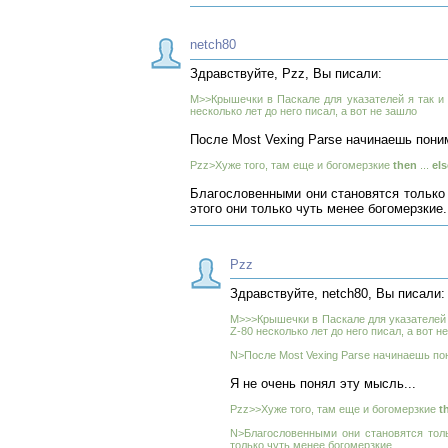
netch80
Здравствуйте, Pzz, Вы писали:
M>>Крышечки в Паскале для указателей я так и 
несколько лет до него писал, а вот не зашло
После Most Vexing Parse начинаешь пони
Pzz>Хуже того, там еще и богомерзкие
then
...
els
Благословенными они становятся только к
этого они только чуть менее богомерзкие.
Pzz
Здравствуйте, netch80, Вы писали:
M>>>Крышечки в Паскале для указателей я
Z-80 несколько лет до него писал, а вот н
N>После Most Vexing Parse начинаешь по
Я не очень понял эту мысль...
Pzz>>Хуже того, там еще и богомерзкие
t
N>Благословенными они становятся тольк
только чуть менее богомерзкие.