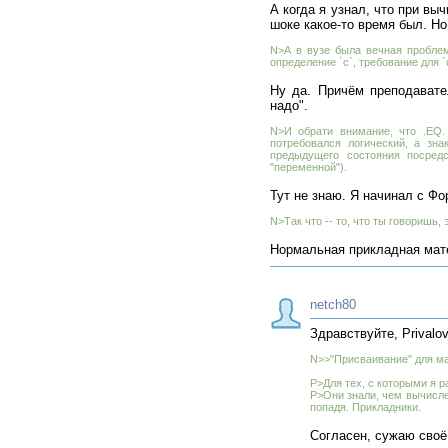
А когда я узнал, что при в
шоке какое-то время был. Но
N>А в вузе была вечная проблем
определение `c`, требование для 
Ну да. Причём преподавате
надо".
N>И обрати внимание, что .EQ.
потребовался логический, а зн
предыдущего состояния посредс
"переменной").
Тут не знаю. Я начинал с Фо
N>Так что -- то, что ты говоришь, 
Нормальная прикладная мате
netch80
Здравствуйте, Privalo
N>>"Присваивание" для ма
P>Для тех, с которыми я р
P>Они знали, чем вычисл
попадя. Прикладники.
Согласен, сужаю своё