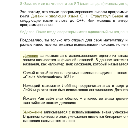
S>Заметили ли вы что почти все ЯП (львиная доля) используют о
Это потому, что языки программирования писали программи
книга
Дизайн и эволюция языка C++. Страуструп Бьерн
на
следующие языки вплоть до C++. Или можешь в интерн
программирования.
S>Далее. Почти везде операторы имеют одинаковый смысл, понятны
Поздравляю, ты только что открыл для себя математику и
разные известные математики использовали похожие, но не 
Деление
записывается с использованием одного из «знаков 
записи называется инфиксной нотацией. В данном контекс
названия, как например знак сложения, который называетс
Самый старый из используемых символов видимо — косая ч
«Clavis Mathematicae» 1631 г.
Немецкий математик Лейбниц предпочитал знак в виде дв
Лейбница этот знак был использован англичанином Джонсоно
Йоханн Ран ввёл знак обелюс ÷ в качестве знака деления
«английским знаком деления».
Умножение
записывается с использованием знака умножени
В данном контексте знак умножения является бинарным опе
сложения называется «плюс».