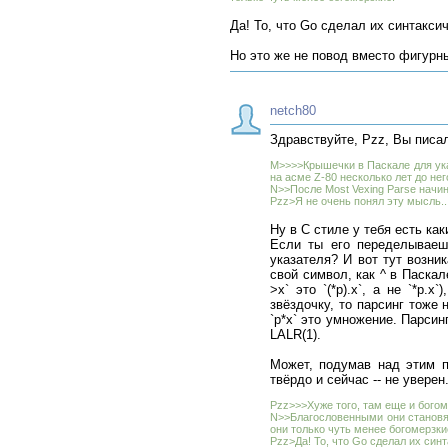
Да! То, что Go сделал их синтаксич
Но это же не повод вместо фигурны
netch80
Здравствуйте, Pzz, Вы писа
M>>>>Крышечки в Паскале для указ
на асме Z-80 несколько лет до нег
N>>После Most Vexing Parse начи
Pzz>Я не очень понял эту мысль..
Ну в C стиле у тебя есть как
Если ты его переделываешь 
указателя? И вот тут возни
свой символ, как ^ в Паскале,
>x` это `(*p).x`, а не `*p
звёздочку, то парсинг тоже 
`p*x` это умножение. Парсин
LALR(1).
Может, подумав над этим п
твёрдо и сейчас -- не увере
Pzz>>>Хуже того, там еще и бого
N>>Благословенными они становятс
они только чуть менее богомерзки
Pzz>Да! То, что Go сделал их синт