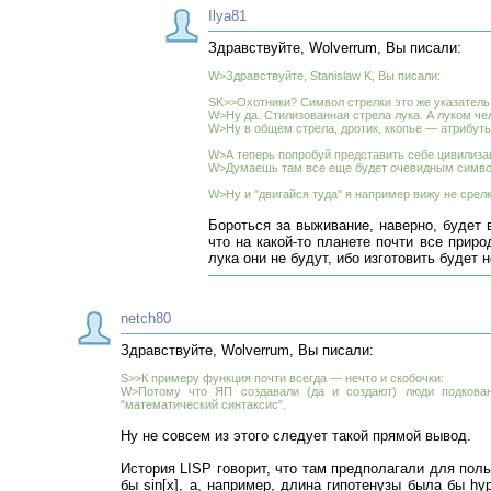
Ilya81
Здравствуйте, Wolverrum, Вы писали:
W>Здравствуйте, Stanislaw K, Вы писали:
SK>>Охотники? Символ стрелки это же указатель
W>Ну да. Стилизованная стрела лука. А луком чел
W>Ну в общем стрела, дротик, ккопье — атрибуты
W>А теперь попробуй представить себе цивилизац
W>Думаешь там все еще будет очевидным симво
W>Ну и "двигайся туда" я например вижу не срелк
Бороться за выживание, наверно, будет в
что на какой-то планете почти все прир
лука они не будут, ибо изготовить будет н
netch80
Здравствуйте, Wolverrum, Вы писали:
S>>К примеру функция почти всегда — нечто и скобочки:
W>Потому что ЯП создавали (да и создают) люди подкован
"математический синтаксис".
Ну не совсем из этого следует такой прямой вывод.
История LISP говорит, что там предполагали для поль
бы sin[x], а, например, длина гипотенузы была бы hy