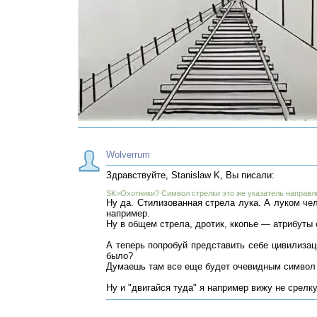
Wolverrum
Здравствуйте, Stanislaw K, Вы писали:
SK>Охотники? Символ стрелки это же указатель направл
Ну да. Стилизованная стрела лука. А луком чел
например.
Ну в общем стрела, дротик, ккопье — атрибуты 
А теперь попробуй представить себе цивилизаци
было?
Думаешь там все еще будет очевидным символ
Ну и "двигайся туда" я например вижу не срелку