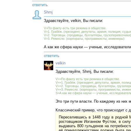
ответить
Shmj
Здравствуйте, velkin, Вы писали:
V>По факту есть три режима в обществе.
V>1. Грабёж. (президент, депутаты, армия, полиция, судьи
V>2. Торговцы. (продавцы, бухгалтеры, грузоперевозчики
V>3. Ремесло. (корпораты, программисты, инженеры)
А как же сфера науки — ученые, исследователи
ответить
velkin
Здравствуйте, Shmj, Вы писали:
V>>По факту есть три режима в обществе.
V>>1. Грабёж. (президент, депутаты, армия, полиц
V>>2. Торговцы. (продавцы, бухгалтеры, грузопер
V>>3. Ремесло. (корпораты, программисты, инже
S>А как же сфера науки — ученые, исследовател
Это три пути власти. По каждому из них 
Классический пример, что происходит с 
Переселившись в 1448 году в родной М
ростовщиком Иоганном Фустом, в силу 
выдавать 800 гульденов на потребност
её принадлежностями должна была дел