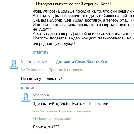
Негодуем вместе со всей страной, Карл!
Формулировка больше походит на то, что они решили 
А то вдруг Долина захочет сходить в Омске на чей-то к
Сначала Бургер Кинг убрал доставку, а теперь эти... 
Или они не отказались проводить концерты, а пусть 
не будут?
А хоть один концерт Долиной они организовывали и п
Новость подаётся будто концерт планировался, но
очередной пук в лужу?
ответить
Victor Ivanidze
Долина и Сами-Знаете-Кто
V>Совпадение. Простое совпадение.
Нравится улюлюкать?
ответить
Voencom
Здравствуйте, Victor Ivanidze, Вы писали:
V>>Совпадение. Простое совпадение.
VI>Нравится улюлюкать?
Лариса, ты???