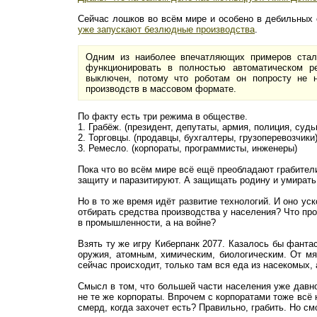
Сейчас лошков во всём мире и особено в дебильных с
уже запускают безлюдные производства
.
Одним из наиболее впечатляющих примеров стал
функционировать в полностью автоматическом р
выключен, потому что роботам он попросту не 
производств в массовом формате.
По факту есть три режима в обществе.
1. Грабёж. (президент, депутаты, армия, полиция, судь
2. Торговцы. (продавцы, бухгалтеры, грузоперевозчики
3. Ремесло. (корпораты, программисты, инженеры)
Пока что во всём мире всё ещё преобладают грабители
защиту и паразитируют. А защищать родину и умирать 
Но в то же время идёт развитие технологий. И оно ус
отбирать средства производства у населения? Что про
в промышленности, а на войне?
Взять ту же игру Киберпанк 2077. Казалось бы фанта
оружия, атомным, химическим, биологическим. От мя
сейчас происходит, только там вся еда из насекомых, 
Смысл в том, что большей части населения уже давно
не те же корпораты. Впрочем с корпоратами тоже всё 
смерд, когда захочет есть? Правильно, грабить. Но см