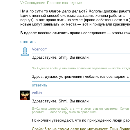
V>Совпадение. Простое совпадение.
Ну а по сути то благое дело делают? Холопы должны работ
Единственный способ системы заставить холопа работать — л
вернут), а вот право жить на земле (право собственности т
новые могут занимать их места — вот и придумали красивую 
В идеале вообще отменить право наследования — чтобы каж
ответить
Voencom
Здравствуйте, Shmj, Вы писали:
S>В идеале вообще отменить право наследования — чтобы кажды
Здесь, думаю, устремления глобалистов совпадают с
ответить
velkin
Здравствуйте, Shmj, Вы писали:
S>Холопы должны работать — в этом смысл системы. Холоп ж
работать — либо за еду, либо за право жить.
Психологи утверждают, что по принуждению люди рабо
Драйв: Что на самом деле нас мотивирует. Пинк Дэни