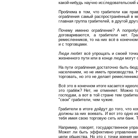
какой-нибудь научно исследовательский и
Проблема в том, что грабители как пра
ограбления самый распространённый в ми
главная группа грабителей, в другой друг
Почему именно ограбление? А попробуй
договариваются, а грабители нет. Гр
ремесленников, то на них всё в конечном
и с торговцами.
Люди любят всё упрощать и смоей точки
жизненного пути или в конце люди могут о
На пути ограбления достаточно быть бюдж
населением, но не иметь производства. 
торговать, но это не делает ремесленник
Всё это в конечном итоге касается идеоло
это грабёж? Нет, не отменяет. Можно т
господам, а вот в той стране тем грабит
"свои" грабители, чем чужие.
Грабители в итоге дойдут до того, что к
должны за них воевать. И вот это одно и
тебя имея свою торговую сеть или банк. 
Например, говорят, государственное упр
Может ли быть эффективно управление 
цели общества. Но это с точки зрения ни