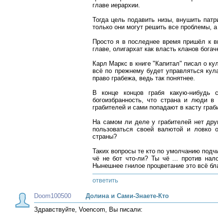
главе иерархии.
Тогда цель подавить низы, внушить патр
только они могут решить все проблемы, а
Просто я в последнее время пришёл к в
главе, олигархат как власть кланов бога
Карл Маркс в книге "Капитал" писал о ку
всё по прежнему будет управляться кула
право грабежа, ведь так понятнее.
В конце концов грабя какую-нибудь 
богоизбранность, что страна и люди в
грабителей и сами попадают в касту граб
На самом ли деле у грабителей нет друг
пользоваться своей валютой и ловко 
страны?
Таких вопросы те кто по умолчанию подчи
чё не бот что-ли? Ты чё ... против на
Нынешнее гнилое процветание это всё бла
ответить
Doom100500
Долина и Сами-Знаете-Кто
Здравствуйте, Voencom, Вы писали: