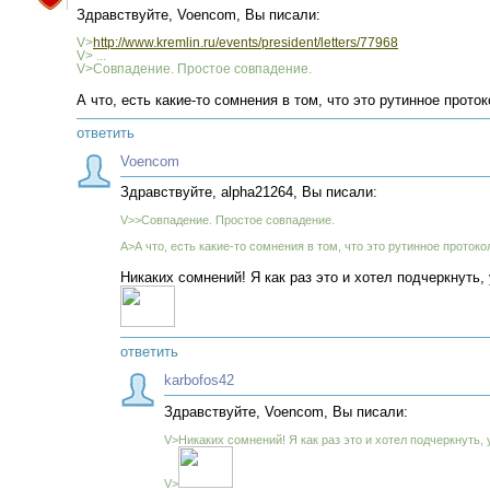
Здравствуйте, Voencom, Вы писали:
V>
http://www.kremlin.ru/events/president/letters/77968
V> ...
V>Совпадение. Простое совпадение.
А что, есть какие-то сомнения в том, что это рутинное про
ответить
Voencom
Здравствуйте, alpha21264, Вы писали:
V>>Совпадение. Простое совпадение.
A>А что, есть какие-то сомнения в том, что это рутинное прото
Никаких сомнений! Я как раз это и хотел подчеркнуть,
ответить
karbofos42
Здравствуйте, Voencom, Вы писали:
V>Никаких сомнений! Я как раз это и хотел подчеркнуть, 
V>