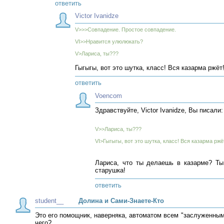
ответить
Victor Ivanidze
V>>>Совпадение. Простое совпадение.
VI>>Нравится улюлюкать?
V>Лариса, ты???
Гыгыгы, вот это шутка, класс! Вся казарма ржёт
ответить
Voencom
Здравствуйте, Victor Ivanidze, Вы писали:
V>>Лариса, ты???
VI>Гыгыгы, вот это шутка, класс! Вся казарма ржё
Лариса, что ты делаешь в казарме? Ты 
старушка!
ответить
student__
Долина и Сами-Знаете-Кто
Это его помощник, наверняка, автоматом всем "заслуженным"
чего?