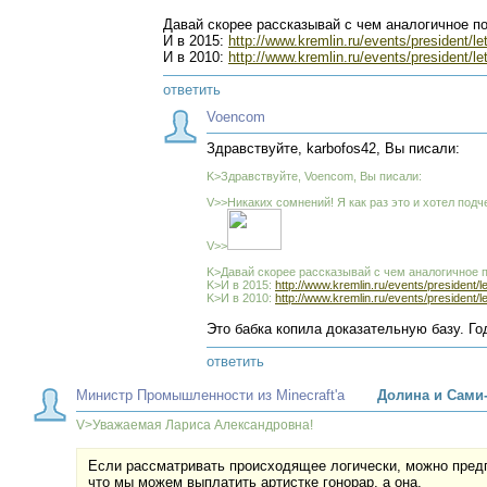
Давай скорее рассказывай с чем аналогичное п
И в 2015:
http://www.kremlin.ru/events/president/le
И в 2010:
http://www.kremlin.ru/events/president/le
ответить
Voencom
Здравствуйте, karbofos42, Вы писали:
K>Здравствуйте, Voencom, Вы писали:
V>>Никаких сомнений! Я как раз это и хотел подч
V>>
K>Давай скорее рассказывай с чем аналогичное п
K>И в 2015:
http://www.kremlin.ru/events/president/l
K>И в 2010:
http://www.kremlin.ru/events/president/l
Это бабка копила доказательную базу. Го
ответить
Министр Промышленности из Minecraft'а
Долина и Сами-
V>Уважаемая Лариса Александровна!
Если рассматривать происходящее логически, можно пред
что мы можем выплатить артистке гонорар, а она,