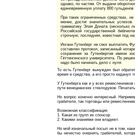
однако, по частям. От выдачи оборотно
единовременную уплату 800 гульденов 
При таких ограниченных средствах, не
менее, достиг значительных успехов
грамматику Элия Доната (несколько л
Российской государственной библиоте
строчную; последняя, известная под н
Иоганн Гутенберг не смог выплатить Фу
составлен протокол, записанный нотари
сохранения за Гутенбергом имени из
Гёттингенского университета. По реше
надо было начинать дело с нуля.
То есть Гутенберг вынужден был обратит
время и средства, а его просто киданул т
У Гутенберга как и у всех ремесленников
пути венецианских стеклодувов. Печатать 
Но вопрос конечно интересный. Например
грабители, так торговцы или ремесленник
Возможная классификация.
1. Какая из групп их спонсор.
2. Какими знаниями они владеют.
Но мой изначальный посыл не в том, каки
бы нечестно очернять грабителей, кото