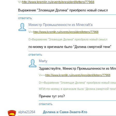
V>
http://www.kremlin.ru/events/president/letters/77968
Выражение "Зловещая Долина" приобрело новый смысл
ответить
Министр Промышленности из Minecraft'а
V>>
http://www.kremlin.ru/events/president/letters/77968
D>Выражение "Зловещая Долина" приобрело новый смысл
по-моему в оригинале было "Долина смертной тени"
ответить
Marty
Здравствуйте, Министр Промышленности из Minec
V>>>
http://www.kremlin.ru/events/president/letters/77968
D>>Выражение "Зловещая Долина" приобрело новый см
МПИ>по-моему в оригинале было "Долина смертной тени
Причем тут это?
ответить
alpha21264
Долина и Сами-Знаете-Кто