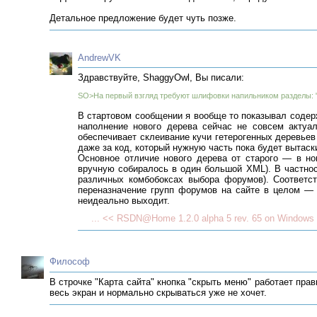
Детальное предложение будет чуть позже.
AndrewVK
Здравствуйте, ShaggyOwl, Вы писали:
SO>На первый взгляд требуют шлифовки напильником разделы: "
В стартовом сообщении я вообще то показывал содерж
наполнение нового дерева сейчас не совсем актуа
обеспечивает склеивание кучи гетерогенных деревьев
даже за код, который нужную часть пока будет вытаски
Основное отличие нового дерева от старого — в но
вручную собиралось в один большой XML). В частнос
различных комбобоксах выбора форумов). Соответст
переназначение групп форумов на сайте в целом — 
неидеально выходит.
... << RSDN@Home 1.2.0 alpha 5 rev. 65 on Windows 
Философ
В строчке "Карта сайта" кнопка "скрыть меню" работает пра
весь экран и нормально скрываться уже не хочет.