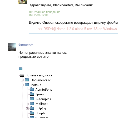
Здравствуйте, blackhearted, Вы писали:
B>Странное поведение.
B>Opera 12.01
Видимо Опера некорректно возвращает ширину фрейма
... << RSDN@Home 1.2.0 alpha 5 rev. 65 on Windows 
Философ
Не понравились значки папок.
предлагаю вот это: