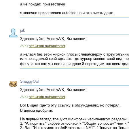
а чё пойдёт, приветствую
я конечно приверженец autohide но и это оченъ даже.
pik
Здравствуйте, AndrewVK, Вы писали:
AVK>
http://rsdn.ru/frames/set
а нелъзя без этой жирной плосы слева/сверху с треуголъникам
или невыдимый край сделать где курсор меняет свой вид, по
фону. а так как мы все на виндовс 8 переходим так всем дол
ShaggyOwl
Здравствуйте, AndrewVK, Вы писали:
AVK>
http://rsdn.ru/frames/set
Во! Видел где-то эту ссылку в обсуждениях, но потерял.
В целом одобрямс
На первый взгляд требуют шлифовки напильником разделы: 
1. "Алгоритмы" скорее относятся к "Общим вопросам" чем к 
2. Для "Инструментов JetBrains для .NET", "Продуктов Terra