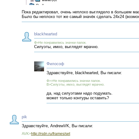
Пока редактировал, очень неплохо выглядело в большем ма
Было бы неплохо тот же самый значёк сделать 24х24 (возмо
blackhearted
Ф>Не понравились значки папок.
Силуэты, имхо, выглядят мрачно.
Философ
Здравствуйте, blackhearted, Вы писали:
Ф>>Не понравились значки папок.
B>Силуэты, имхо, выглядят мрачно.
да, над силуэтами надо подумать.
может только контуры оставить?
pik
Здравствуйте, AndrewVK, Вы писали:
AVK>
http://rsdn.ru/frames/set