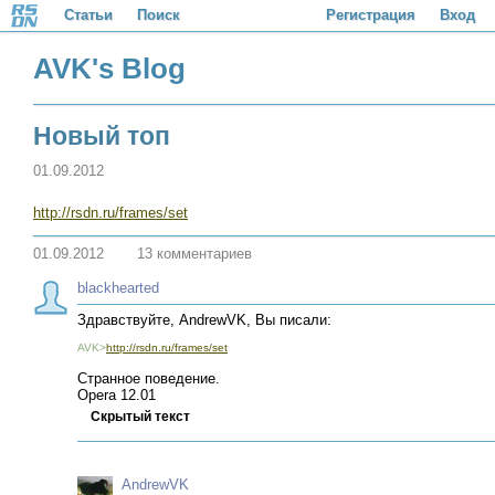
Статьи
Поиск
Регистрация
Вход
AVK's Blog
Новый топ
01.09.2012
http://rsdn.ru/frames/set
01.09.2012
13 комментариев
blackhearted
Здравствуйте, AndrewVK, Вы писали:
AVK>
http://rsdn.ru/frames/set
Странное поведение.
Opera 12.01
Скрытый текст
AndrewVK